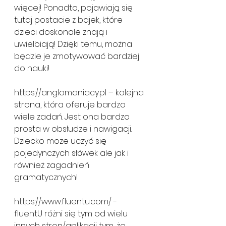
więcej! Ponadto, pojawiają się 
tutaj postacie z bajek, które 
dzieci doskonale znają i 
uwielbiają! Dzięki temu, można 
będzie je zmotywować bardziej 
do nauki!
https://anglomaniacy.pl – kolejna 
strona, która oferuje bardzo 
wiele zadań. Jest ona bardzo 
prosta w obsłudze i nawigacji. 
Dziecko może uczyć się 
pojedynczych słówek ale jak i 
również zagadnień 
gramatycznych! 
https://www.fluentu.com/ - 
fluentU różni się tym od wielu 
innych stron/aplikacji tym, że 