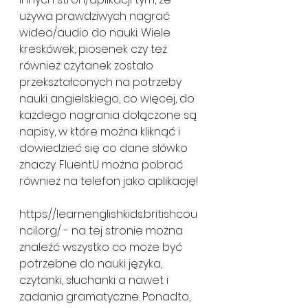
używa prawdziwych nagrać 
wideo/audio do nauki. Wiele 
kreskówek, piosenek czy też 
również czytanek zostało 
przekształconych na potrzeby 
nauki angielskiego, co więcej, do 
każdego nagrania dołączone są 
napisy, w które można kliknąć i 
dowiedzieć się co dane słówko 
znaczy. FluentU można pobrać 
również na telefon jako aplikację!
https://learnenglishkids.britishcou
ncil.org/ - na tej stronie można 
znaleźć wszystko co może być 
potrzebne do nauki języka, 
czytanki, słuchanki a nawet i 
zadania gramatyczne. Ponadto, 